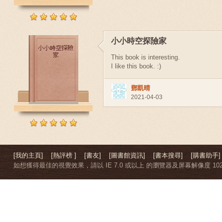
小小時空探險家
This book is interesting.
I like this book. :)
鄧凱晴
2021-04-03
[我的主頁]
[熱評榜 ]
[書友]
[圖書館資訊]
[書本搜尋]
[購書助手]
如想獲得最佳的視覺效果，請以 IE 7.0 或以上 的瀏覽器及屏幕解像度 1024 