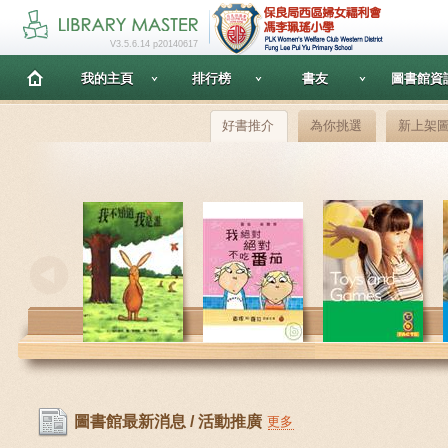
V3.5.6.14 p20140617
我的主頁
排行榜
書友
圖書館資
好書推介
為你挑選
新上架
圖書館最新消息 / 活動推廣
更多