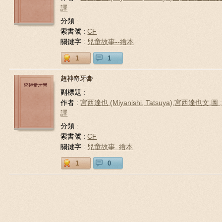
譯
分類 :
索書號 :
CF
關鍵字 :
兒童故事--繪本
1
1
超神奇牙膏
副標題 :
作者 :
宮西達也 (Miyanishi, Tatsuya),宮西達也文.圖
譯
分類 :
索書號 :
CF
關鍵字 :
兒童故事: 繪本
1
0