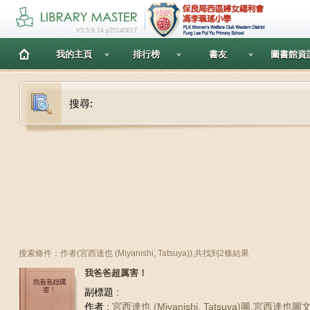
V3.5.6.14 p20140617
我的主頁
排行榜
書友
圖書館資
搜尋:
搜索條件：作者(宮西達也 (Miyanishi, Tatsuya)),共找到2條結果
我爸爸超厲害！
副標題 :
作者 :
宮西達也 (Miyanishi, Tatsuya)圖,宮西達