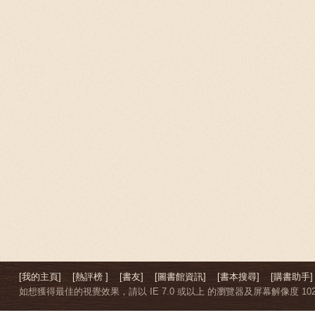
[我的主頁]
[熱評榜 ]
[書友]
[圖書館資訊]
[書本搜尋]
[購書助手]
如想獲得最佳的視覺效果，請以 IE 7.0 或以上 的瀏覽器及屏幕解像度 1024 