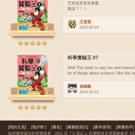
艾利克究竟有甚麼……
陰謀？！！
王思哲
2015-05-24
科學實驗王 07
Well,This book is very fun and interest
lot of things about science.I like this 
徐維駿
2014-10-23
[我的主頁]
[熱評榜 ]
[書友]
[圖書館資訊]
[書本搜尋]
[購書助手]
如想獲得最佳的視覺效果，請以 IE 7.0 或以上 的瀏覽器及屏幕解像度 1024 