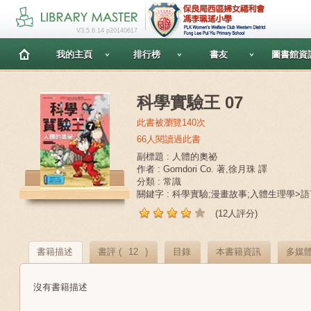
V3.5.6.14 p20140617
我的主頁
排行榜
書友
圖書館資
科學實驗王 07
此書被瀏覽140次
66人閱讀過此書
副標題 : 人體的奧祕
作者 : Gomdori Co. 著,徐月珠 譯
分類 : 常識
關鍵字 : 科學實驗;漫畫故事;入體生理學>語
(12人評分)
書籍描述
書評 (
12
)
目錄
本書籍資訊
多媒
沒有書籍描述