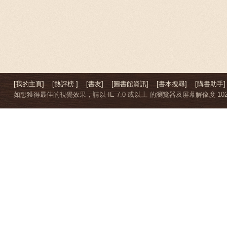
[我的主頁]
[熱評榜 ]
[書友]
[圖書館資訊]
[書本搜尋]
[購書助手]
如想獲得最佳的視覺效果，請以 IE 7.0 或以上 的瀏覽器及屏幕解像度 1024 