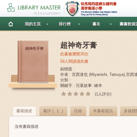
V3.5.6.14 p20140617
我的主頁
排行榜
書友
圖書館資
超神奇牙膏
此書被瀏覽30次
59人閱讀過此書
副標題 :
作者 : 宮西達也 (Miyanishi, Tatsuya),
分類 :
關鍵字 : 兒童故事: 繪本
(1人評分)
書籍描述
書評 (
1
)
目錄
本書籍資訊
多媒體
沒有書籍描述