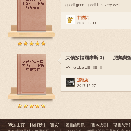
good! good! good! It is very well!
甘愷祐
2018-05-09
大偵探福爾摩斯(3)－－肥鵝與
FAT GEESE!!!!!!!!!!!!!
馮弘彥
2017-12-27
[我的主頁]
[熱評榜 ]
[書友]
[圖書館資訊]
[書本搜尋]
[購書助手]