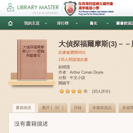
V3.5.6.14 p20140617
我的主頁
排行榜
書友
圖書館資
大偵探福爾摩斯(3)－
此書被瀏覽69次
135人閱讀過此書
副標題 :
作者 : Arthur Conan Doyle
分類 : 中文小說
關鍵字 :
(10人評分)
書籍描述
書評 (
10
)
目錄
本書籍資訊
多媒
沒有書籍描述