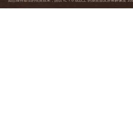
如想獲得最佳的視覺效果，請以 IE 7.0 或以上 的瀏覽器及屏幕解像度 1024 